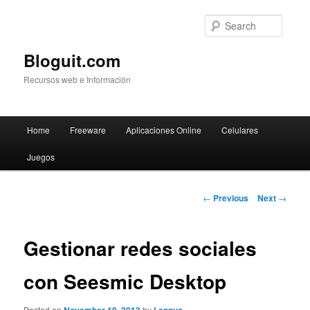
Searc
Bloguit.com
Recursos web e Información
Main
Home
Freeware
Aplicaciones Online
Celulares
Skip
menu
Juegos
to
primary
Post
←
Previous
Next
→
navigation
content
Gestionar redes sociales
con Seesmic Desktop
Posted on
by