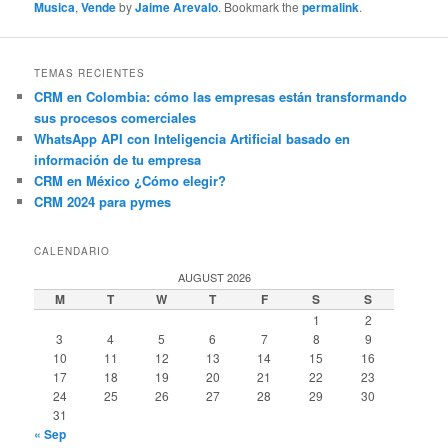
Musica
,
Vende
by
Jaime Arevalo
. Bookmark the
permalink
.
TEMAS RECIENTES
CRM en Colombia: cómo las empresas están transformando
sus procesos comerciales
WhatsApp API con Inteligencia Artificial basado en
información de tu empresa
CRM en México ¿Cómo elegir?
CRM 2024 para pymes
CALENDARIO
AUGUST 2026
M
T
W
T
F
S
S
1
2
3
4
5
6
7
8
9
10
11
12
13
14
15
16
17
18
19
20
21
22
23
24
25
26
27
28
29
30
31
« Sep