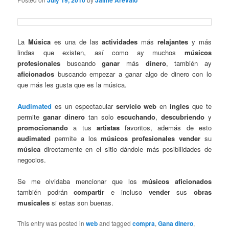
July 19, 2010
Jaime Arevalo
La
Música
es una de las
actividades
más
relajantes
y más
lindas que existen, así como ay muchos
músicos
profesionales
buscando
ganar
más
dinero
, también ay
aficionados
buscando empezar a ganar algo de dinero con lo
que más les gusta que es la música.
Audimated
es un espectacular
servicio
web
en
ingles
que te
permite
ganar
dinero
tan solo
escuchando
,
descubriendo
y
promocionando
a tus
artistas
favoritos, además de esto
audimated
permite a los
músicos
profesionales
vender
su
música
directamente en el sitio dándole más posibilidades de
negocios.
Se me olvidaba mencionar que los
músicos
aficionados
también podrán
compartir
e incluso
vender
sus
obras
musicales
si estas son buenas.
This entry was posted in
web
and tagged
compra
,
Gana dinero
,