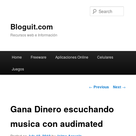
Searc
Bloguit.com
Recursos web e Información
Main
Home
Freeware
Aplicaciones Online
Celulares
Skip
menu
Juegos
to
primary
Post
←
Previous
Next
→
navigation
content
Gana Dinero escuchando
musica con audimated
Posted on
by