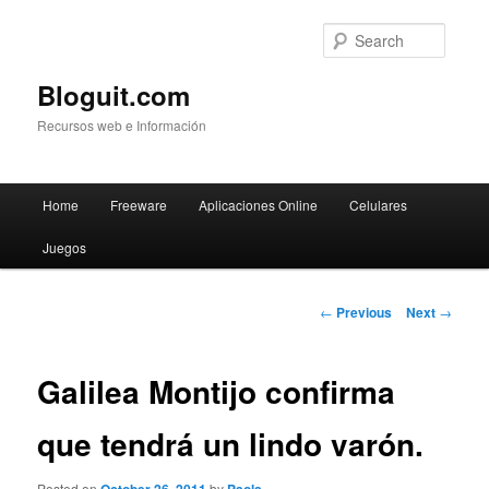
Searc
Bloguit.com
Recursos web e Información
Main
Home
Freeware
Aplicaciones Online
Celulares
Skip
menu
Juegos
to
primary
Post
←
Previous
Next
→
navigation
content
Galilea Montijo confirma
que tendrá un lindo varón.
Posted on
by