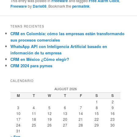
This entry was posted in
Freeware
and tagged
Free Alarm Clock
,
Freeware
by
Dario08
. Bookmark the
permalink
.
TEMAS RECIENTES
CRM en Colombia: cómo las empresas están transformando
sus procesos comerciales
WhatsApp API con Inteligencia Artificial basado en
información de tu empresa
CRM en México ¿Cómo elegir?
CRM 2024 para pymes
CALENDARIO
AUGUST 2026
M
T
W
T
F
S
S
1
2
3
4
5
6
7
8
9
10
11
12
13
14
15
16
17
18
19
20
21
22
23
24
25
26
27
28
29
30
31
« Sep