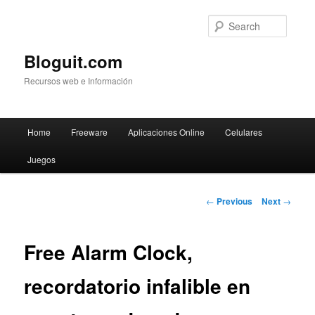
Searc
Bloguit.com
Recursos web e Información
Main
Home
Freeware
Aplicaciones Online
Celulares
Skip
menu
Juegos
to
primary
Post
←
Previous
Next
→
navigation
content
Free Alarm Clock,
recordatorio infalible en