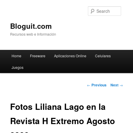
Searc
Bloguit.com
Recursos web e Información
Main
Home
Freeware
Aplicaciones Online
Celulares
Skip
menu
Juegos
to
primary
Post
←
Previous
Next
→
navigation
content
Fotos Liliana Lago en la
Revista H Extremo Agosto