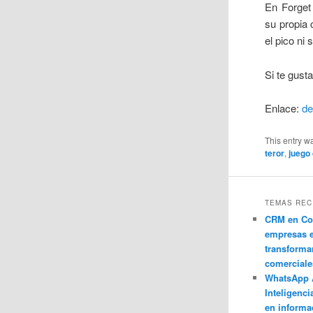
En Forget
su propia 
el pico ni 
Si te gust
Enlace:
de
This entry w
teror
,
juego 
TEMAS REC
CRM en Co
empresas 
transforma
comerciale
WhatsApp 
Inteligenci
en informa