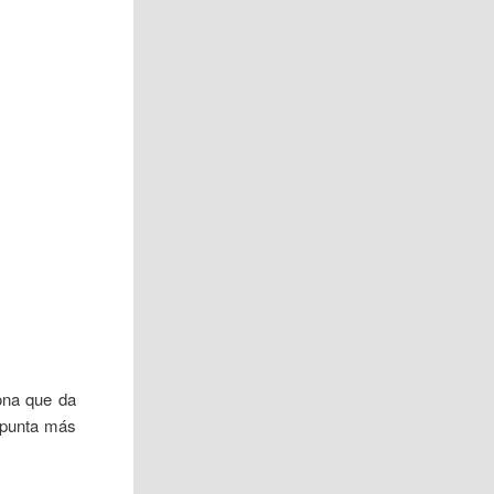
sona que da
e punta más