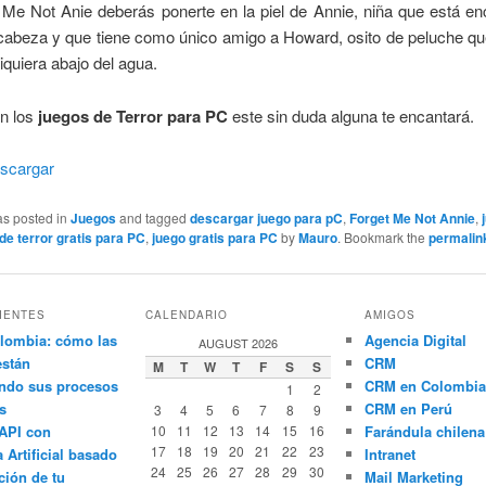
 Me Not Anie deberás ponerte en la piel de Annie, niña que está en
cabeza y que tiene como único amigo a Howard, osito de peluche qu
siquiera abajo del agua.
an los
juegos de Terror para PC
este sin duda alguna te encantará.
scargar
as posted in
Juegos
and tagged
descargar juego para pC
,
Forget Me Not Annie
,
de terror gratis para PC
,
juego gratis para PC
by
Mauro
. Bookmark the
permalin
IENTES
CALENDARIO
AMIGOS
lombia: cómo las
Agencia Digital
AUGUST 2026
están
CRM
M
T
W
T
F
S
S
ndo sus procesos
CRM en Colombia
1
2
s
CRM en Perú
3
4
5
6
7
8
9
API con
10
11
12
13
14
15
16
Farándula chilena
17
18
19
20
21
22
23
a Artificial basado
Intranet
24
25
26
27
28
29
30
ción de tu
Mail Marketing