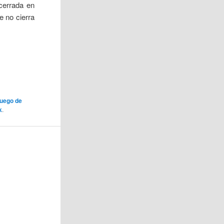
cerrada en
e no cierra
juego de
k
.