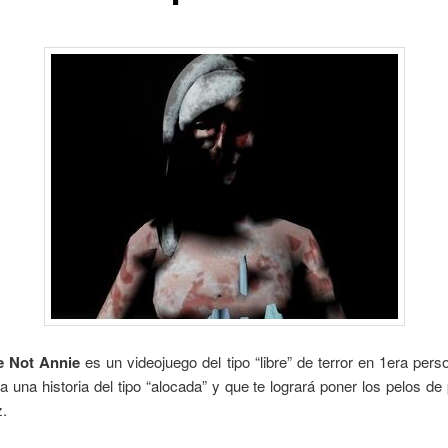
e Not Annie
es un videojuego del tipo “libre” de terror en 1era per
 una historia del tipo “alocada” y que te logrará poner los pelos d
z.