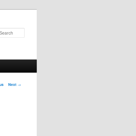
Search
us
Next
→
on