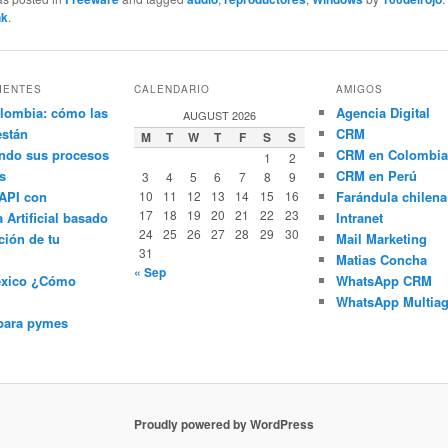
nk
.
IENTES
CALENDARIO
AMIGOS
lombia: cómo las
Agencia Digital
AUGUST 2026
están
CRM
M
T
W
T
F
S
S
ndo sus procesos
CRM en Colombia
1
2
s
CRM en Perú
3
4
5
6
7
8
9
API con
10
11
12
13
14
15
16
Farándula chilena
17
18
19
20
21
22
23
a Artificial basado
Intranet
24
25
26
27
28
29
30
ción de tu
Mail Marketing
31
Matias Concha
« Sep
éxico ¿Cómo
WhatsApp CRM
WhatsApp Multiag
para pymes
Proudly powered by WordPress