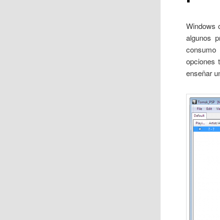
Windows c
algunos p
consumo d
opciones 
enseñar un