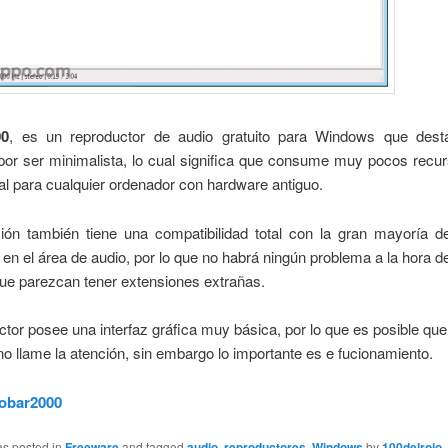
00
, es un reproductor de audio gratuito para Windows que des
por ser minimalista, lo cual significa que consume muy pocos recur
al para cualquier ordenador con hardware antiguo.
ción también tiene una compatibilidad total con la gran mayoría d
 en el área de audio, por lo que no habrá ningún problema a la hora 
ue parezcan tener extensiones extrañas.
ctor posee una interfaz gráfica muy básica, por lo que es posible q
o llame la atención, sin embargo lo importante es e fucionamiento.
oobar2000
as posted in
Freeware
and tagged
audio
,
reproductores
,
Windows
by
100delrojo