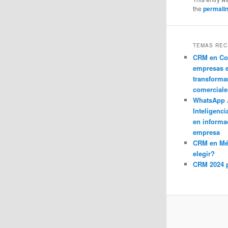
the
permali
TEMAS REC
CRM en Co
empresas 
transforma
comerciale
WhatsApp 
Inteligenci
en informa
empresa
CRM en M
elegir?
CRM 2024 