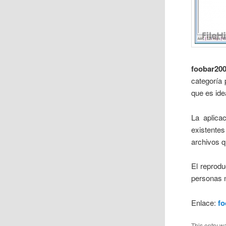
foobar20
categoría 
que es ide
La aplica
existentes
archivos q
El reprodu
personas n
Enlace:
f
This entry w