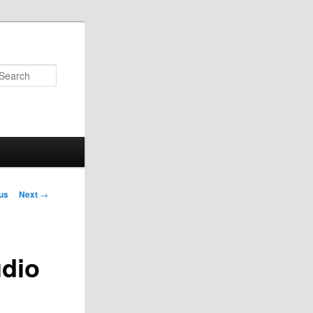
Search
us
Next
→
on
udio