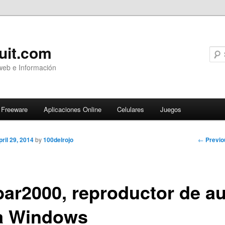
uit.com
web e Información
Freeware
Aplicaciones Online
Celulares
Juegos
Post
←
Previo
pril 29, 2014
by
100delrojo
navigati
bar2000, reproductor de a
a Windows