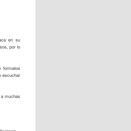
taca en su
sos, por lo
e formatos
de escuchar
ue a muchas
. Bookmark