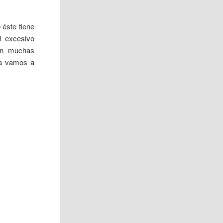
éste tiene
l excesivo
ten muchas
da vamos a