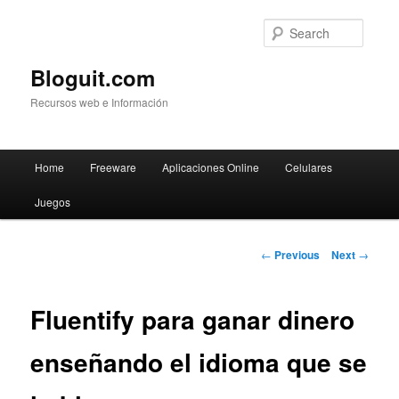
Searc
Bloguit.com
Recursos web e Información
Main
Home
Freeware
Aplicaciones Online
Celulares
Skip
menu
Juegos
to
primary
Post
←
Previous
Next
→
navigation
content
Fluentify para ganar dinero
enseñando el idioma que se