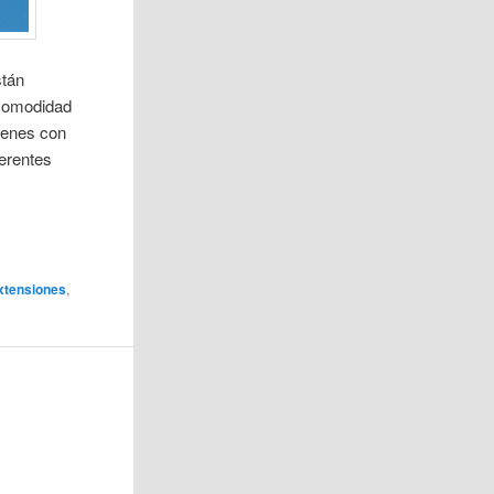
stán
 comodidad
ágenes con
ferentes
xtensiones
,