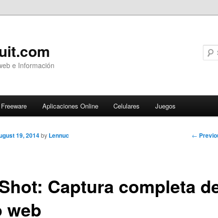
uit.com
web e Información
Freeware
Aplicaciones Online
Celulares
Juegos
Post
←
Previo
ugust 19, 2014
by
Lennuc
navigati
eShot: Captura completa d
o web