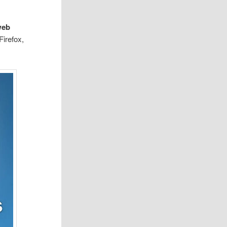
web
irefox,