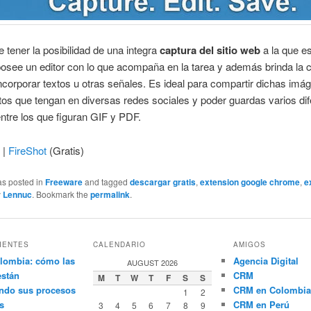
tener la posibilidad de una integra
captura del sitio web
a la que e
posee un editor con lo que acompaña en la tarea y además brinda la
ncorporar textos u otras señales. Es ideal para compartir dichas im
tos que tengan en diversas redes sociales y poder guardas varios di
ntre los que figuran GIF y PDF.
 |
FireShot
(Gratis)
as posted in
Freeware
and tagged
descargar gratis
,
extension google chrome
,
e
y
Lennuc
. Bookmark the
permalink
.
IENTES
CALENDARIO
AMIGOS
lombia: cómo las
Agencia Digital
AUGUST 2026
están
CRM
M
T
W
T
F
S
S
ndo sus procesos
CRM en Colombia
1
2
s
CRM en Perú
3
4
5
6
7
8
9