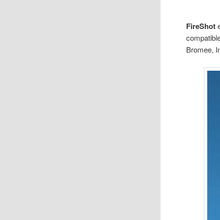
FireShot
e
compatibl
Bromee, In