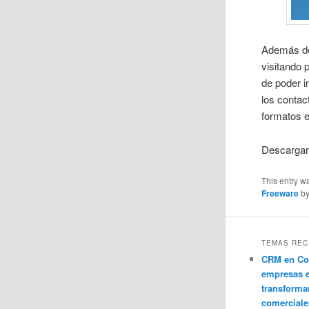
Además de 
visitando 
de poder i
los contac
formatos e
Descargar
This entry w
Freeware
b
TEMAS REC
CRM en Co
empresas 
transforma
comerciale