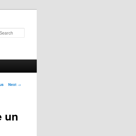
Search
us
Next
→
on
e un