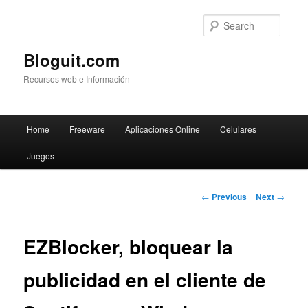
Searc
Bloguit.com
Recursos web e Información
Main
Home
Freeware
Aplicaciones Online
Celulares
Skip
menu
Juegos
to
primary
Post
←
Previous
Next
→
navigation
content
EZBlocker, bloquear la
publicidad en el cliente de