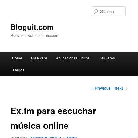
Searc
Bloguit.com
Recursos web e Información
Main
Home
Freeware
Aplicaciones Online
Celulares
Skip
menu
Juegos
to
primary
Post
←
Previous
Next
→
navigation
content
Ex.fm para escuchar
música online
Posted on
by