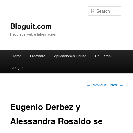
Searc
Bloguit.com
Recursos web e Información
Main
Home
Freeware
Aplicaciones Online
Celulares
Skip
menu
Juegos
to
primary
Post
←
Previous
Next
→
navigation
content
Eugenio Derbez y
Alessandra Rosaldo se