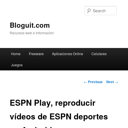
Searc
Bloguit.com
Recursos web e Información
Main
Home
Freeware
Aplicaciones Online
Celulares
Skip
menu
Juegos
to
primary
Post
←
Previous
Next
→
navigation
content
ESPN Play, reproducir
vídeos de ESPN deportes