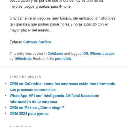
descargaran y es por ello que al día de hoy es uno de los
mejores juegos gratuitos para iPhone.
Gráficamente el juego es muy básico, sin embargo la historia es
tan graciosa que podrás pasar horas y horas jugando con el
mayor placer del mundo.
Enlace:
Subway Surfers
This entry was posted in
Celulares
and tagged
iOS
,
iPhone
,
Juegos
by
100delrojo
. Bookmark the
permalink
.
TEMAS RECIENTES
CRM en Colombia: cómo las empresas están transformando
sus procesos comerciales
WhatsApp API con Inteligencia Artificial basado en
información de tu empresa
CRM en México ¿Cómo elegir?
CRM 2024 para pymes