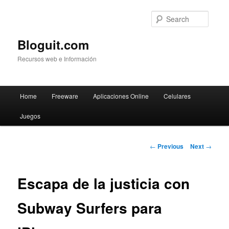
Searc
Bloguit.com
Recursos web e Información
Main
Home
Freeware
Aplicaciones Online
Celulares
Skip
menu
Juegos
to
primary
Post
←
Previous
Next
→
navigation
content
Escapa de la justicia con
Subway Surfers para