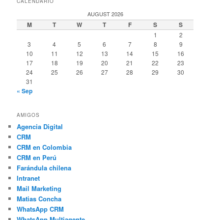
CALENDARIO
AUGUST 2026
M
T
W
T
F
S
S
1
2
3
4
5
6
7
8
9
10
11
12
13
14
15
16
17
18
19
20
21
22
23
24
25
26
27
28
29
30
31
« Sep
AMIGOS
Agencia Digital
CRM
CRM en Colombia
CRM en Perú
Farándula chilena
Intranet
Mail Marketing
Matias Concha
WhatsApp CRM
WhatsApp Multiagente