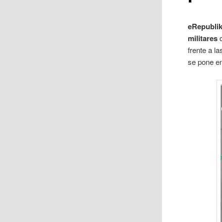
eRepubli
militares
d
frente a l
se pone en