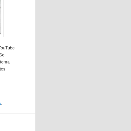
 YouTube
 Se
 tema
ntes
k
.