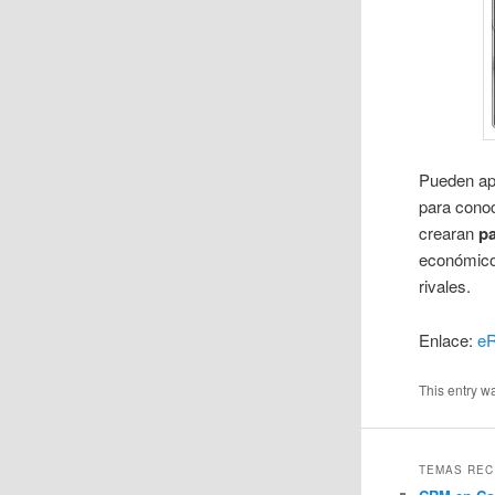
Pueden apr
para conoc
crearan
pa
económico 
rivales.
Enlace:
eR
This entry w
TEMAS REC