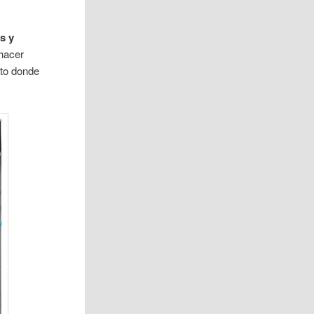
s y
 hacer
nto donde