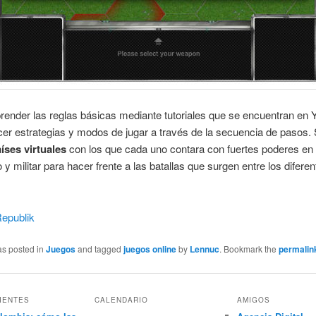
ender las reglas básicas mediante tutoriales que se encuentran en
er estrategias y modos de jugar a través de la secuencia de pasos.
íses virtuales
con los que cada uno contara con fuertes poderes en
y militar para hacer frente a las batallas que surgen entre los difere
epublik
as posted in
Juegos
and tagged
juegos online
by
Lennuc
. Bookmark the
permalin
IENTES
CALENDARIO
AMIGOS