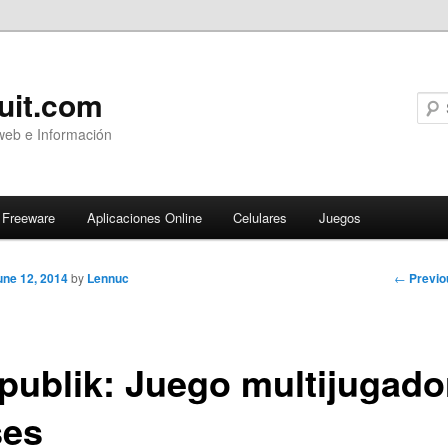
uit.com
web e Información
Freeware
Aplicaciones Online
Celulares
Juegos
Post
←
Previo
une 12, 2014
by
Lennuc
navigati
publik: Juego multijugado
ses