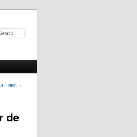
Search
us
Next
→
on
r de