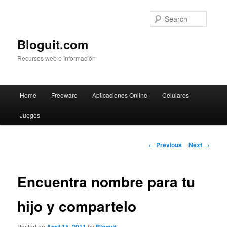
Searc
Bloguit.com
Recursos web e Información
Main
Home
Freeware
Aplicaciones Online
Celulares
Skip
menu
Juegos
to
primary
Post
←
Previous
Next
→
navigation
content
Encuentra nombre para tu
hijo y compartelo
Posted on
by