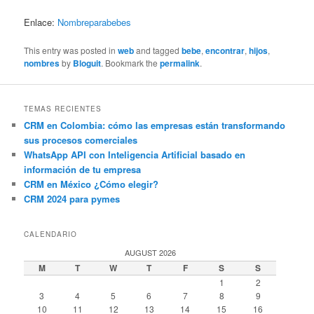
Enlace:
Nombreparabebes
This entry was posted in
web
and tagged
bebe
,
encontrar
,
hijos
,
nombres
by
Bloguit
. Bookmark the
permalink
.
TEMAS RECIENTES
CRM en Colombia: cómo las empresas están transformando
sus procesos comerciales
WhatsApp API con Inteligencia Artificial basado en
información de tu empresa
CRM en México ¿Cómo elegir?
CRM 2024 para pymes
CALENDARIO
AUGUST 2026
M
T
W
T
F
S
S
1
2
3
4
5
6
7
8
9
10
11
12
13
14
15
16