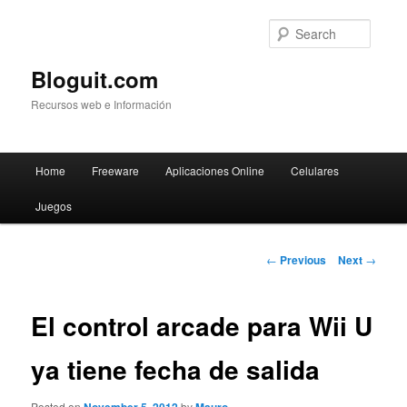
Searc
Bloguit.com
Recursos web e Información
Main
Home
Freeware
Aplicaciones Online
Celulares
Skip
menu
Juegos
to
primary
Post
←
Previous
Next
→
navigation
content
El control arcade para Wii U
ya tiene fecha de salida
Posted on
by