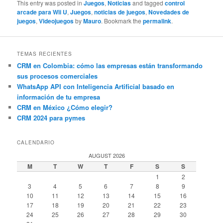
This entry was posted in
Juegos
,
Noticias
and tagged
control
arcade para Wii U
,
Juegos
,
noticias de juegos
,
Novedades de
juegos
,
Videojuegos
by
Mauro
. Bookmark the
permalink
.
TEMAS RECIENTES
CRM en Colombia: cómo las empresas están transformando
sus procesos comerciales
WhatsApp API con Inteligencia Artificial basado en
información de tu empresa
CRM en México ¿Cómo elegir?
CRM 2024 para pymes
CALENDARIO
AUGUST 2026
M
T
W
T
F
S
S
1
2
3
4
5
6
7
8
9
10
11
12
13
14
15
16
17
18
19
20
21
22
23
24
25
26
27
28
29
30