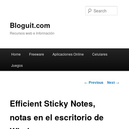
Searc
Bloguit.com
Recursos web e Información
Main
Home
Freeware
Aplicaciones Online
Celulares
Skip
menu
Juegos
to
primary
Post
←
Previous
Next
→
navigation
content
Efficient Sticky Notes,
notas en el escritorio de