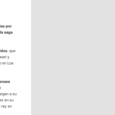
das por
la saga
idos
, que
wart y
do en Los
denses
e
argen a su
res en su
l rey en