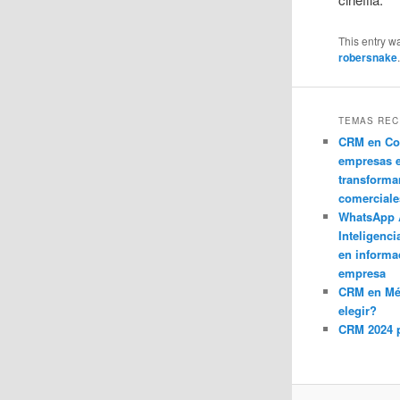
This entry w
robersnake
TEMAS REC
CRM en Co
empresas 
transforma
comerciale
WhatsApp 
Inteligenci
en informa
empresa
CRM en M
elegir?
CRM 2024 