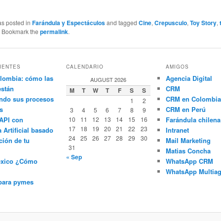
as posted in
Farándula y Espectáculos
and tagged
Cine
,
Crepusculo
,
Toy Story
,
. Bookmark the
permalink
.
IENTES
CALENDARIO
AMIGOS
lombia: cómo las
Agencia Digital
AUGUST 2026
están
CRM
M
T
W
T
F
S
S
ndo sus procesos
CRM en Colombia
1
2
s
CRM en Perú
3
4
5
6
7
8
9
API con
10
11
12
13
14
15
16
Farándula chilena
17
18
19
20
21
22
23
a Artificial basado
Intranet
24
25
26
27
28
29
30
ción de tu
Mail Marketing
31
Matias Concha
« Sep
éxico ¿Cómo
WhatsApp CRM
WhatsApp Multiag
para pymes