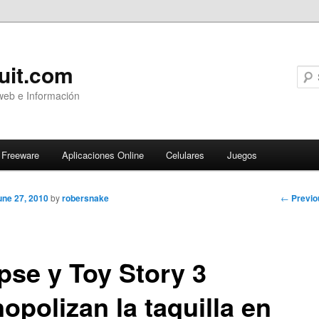
uit.com
web e Información
Freeware
Aplicaciones Online
Celulares
Juegos
Post
←
Previo
une 27, 2010
by
robersnake
navigati
pse y Toy Story 3
opolizan la taquilla en