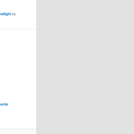
twilight
by
ente