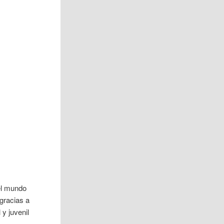
el mundo
 gracias a
 y juvenil