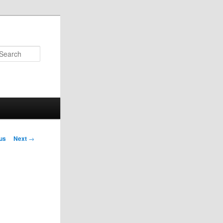
Search
us
Next
→
on