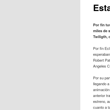
Est
Por fin t
miles de 
Twiligth,
Por fin Ec
esperaban 
Robert Pat
Angeles Ca
Por su pa
llegando a
animación 
anterior t
estreno, a
cuanto a t