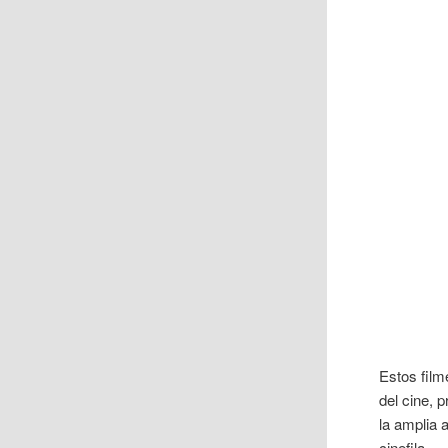
Estos film
del cine, 
la amplia 
cinefila.