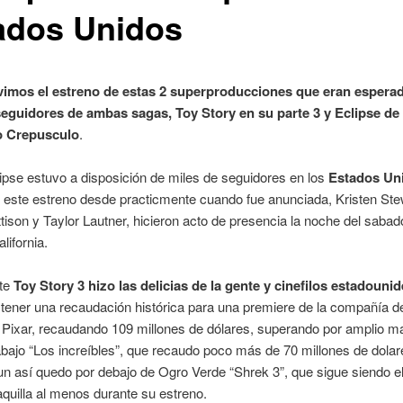
ados Unidos
uvimos el estreno de estas 2 superproducciones que eran espera
seguidores de ambas sagas, Toy Story en su parte 3 y Eclipse de 
 o Crepusculo
.
lipse estuvo a disposición de miles de seguidores en los
Estados Un
este estreno desde practicmente cuando fue anunciada, Kristen Ste
tison y Taylor Lautner, hicieron acto de presencia la noche del saba
lifornia.
rte
Toy Story 3 hizo las delicias de la gente y cinefilos estadouni
 tener una recaudación histórica para una premiere de la compañía d
Pixar, recaudando 109 millones de dólares, superando por amplio m
rabajo “Los increíbles”, que recaudo poco más de 70 millones de dola
un así quedo por debajo de Ogro Verde “Shrek 3”, que sigue siendo e
aquilla al menos durante su estreno.