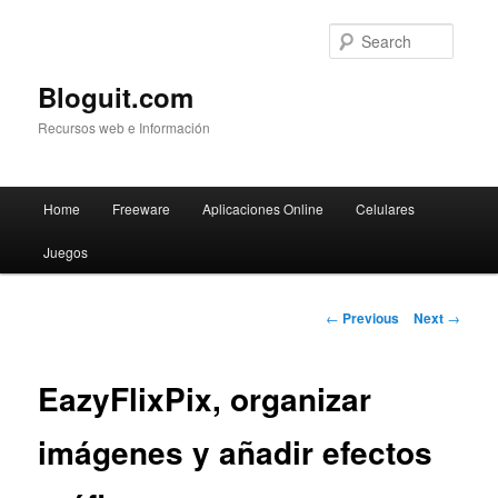
Searc
Bloguit.com
Recursos web e Información
Main
Home
Freeware
Aplicaciones Online
Celulares
Skip
menu
Juegos
to
primary
Post
←
Previous
Next
→
navigation
content
EazyFlixPix, organizar
imágenes y añadir efectos