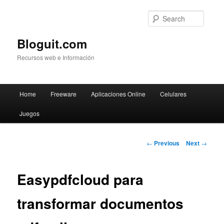
Searc
Bloguit.com
Recursos web e Información
Main
Home
Freeware
Aplicaciones Online
Celulares
Skip
menu
Juegos
to
primary
Post
←
Previous
Next
→
navigation
content
Easypdfcloud para
transformar documentos