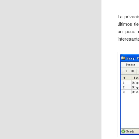
La privac
últimos t
un poco d
interesan