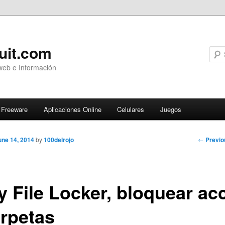
uit.com
web e Información
Freeware
Aplicaciones Online
Celulares
Juegos
Post
←
Previo
une 14, 2014
by
100delrojo
navigati
y File Locker, bloquear ac
arpetas