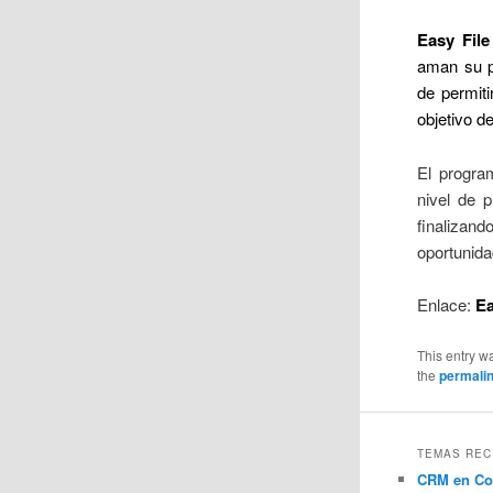
Easy File
aman su pr
de permiti
objetivo d
El progra
nivel de p
finalizan
oportunida
Enlace:
Ea
This entry w
the
permali
TEMAS REC
CRM en Co