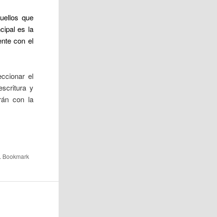
uellos que
cipal es la
ente con el
ccionar el
escritura y
rán con la
. Bookmark