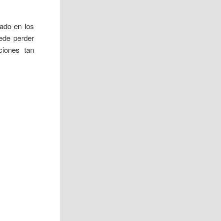
ado en los
ede perder
ciones tan