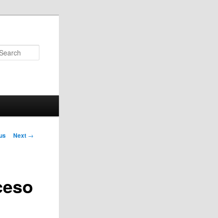
Search
us
Next
→
on
ceso