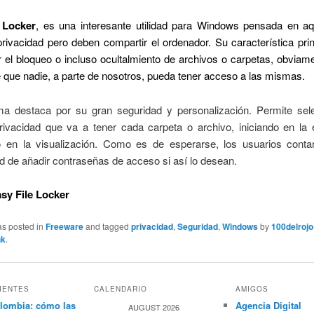
 Locker
, es una interesante utilidad para Windows pensada en aq
ivacidad pero deben compartir el ordenador. Su característica prin
r el bloqueo o incluso ocultalmiento de archivos o carpetas, obviam
e que nadie, a parte de nosotros, pueda tener acceso a las mismas.
ma destaca por su gran seguridad y personalización. Permite sele
rivacidad que va a tener cada carpeta o archivo, iniciando en la 
do en la visualización. Como es de esperarse, los usuarios conta
d de añadir contraseñas de acceso si así lo desean.
sy File Locker
as posted in
Freeware
and tagged
privacidad
,
Seguridad
,
Windows
by
100delrojo
nk
.
IENTES
CALENDARIO
AMIGOS
lombia: cómo las
Agencia Digital
AUGUST 2026