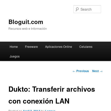
Searc
Bloguit.com
Recursos web e Información
Main
Home
Freeware
Aplicaciones Online
Celulares
Skip
menu
Juegos
to
primary
Post
←
Previous
Next
→
navigation
content
Dukto: Transferir archivos
con conexión LAN
Posted on
by