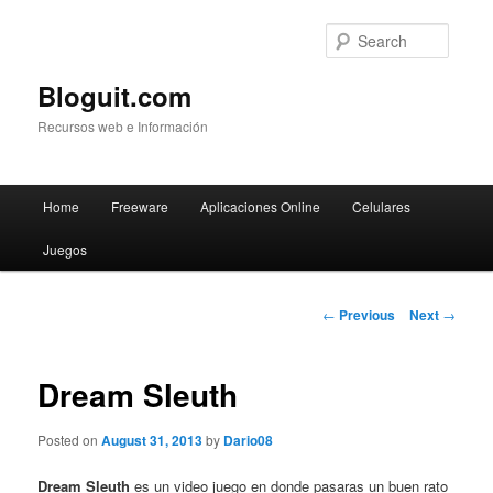
Searc
Bloguit.com
Recursos web e Información
Main
Home
Freeware
Aplicaciones Online
Celulares
Skip
menu
Juegos
to
primary
Post
←
Previous
Next
→
navigation
content
Dream Sleuth
Posted on
August 31, 2013
by
Dario08
Dream Sleuth
es un video juego en donde pasaras un buen rato