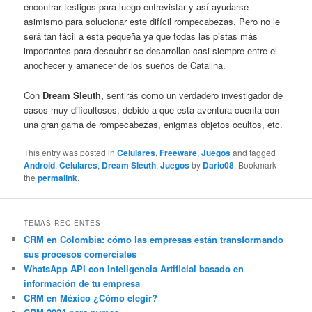
encontrar testigos para luego entrevistar y así ayudarse
asimismo para solucionar este difícil rompecabezas. Pero no le
será tan fácil a esta pequeña ya que todas las pistas más
importantes para descubrir se desarrollan casi siempre entre el
anochecer y amanecer de los sueños de Catalina.
Con
Dream Sleuth,
sentirás como un verdadero investigador de
casos muy dificultosos, debido a que esta aventura cuenta con
una gran gama de rompecabezas, enigmas objetos ocultos, etc.
This entry was posted in
Celulares
,
Freeware
,
Juegos
and tagged
Android
,
Celulares
,
Dream Sleuth
,
Juegos
by
Dario08
. Bookmark
the
permalink
.
TEMAS RECIENTES
CRM en Colombia: cómo las empresas están transformando
sus procesos comerciales
WhatsApp API con Inteligencia Artificial basado en
información de tu empresa
CRM en México ¿Cómo elegir?