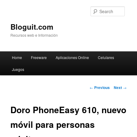
Searc
Bloguit.com
Recursos web e Información
Main
Home
Freeware
Aplicaciones Online
Celulares
Skip
menu
Juegos
to
primary
Post
←
Previous
Next
→
navigation
content
Doro PhoneEasy 610, nuevo
móvil para personas