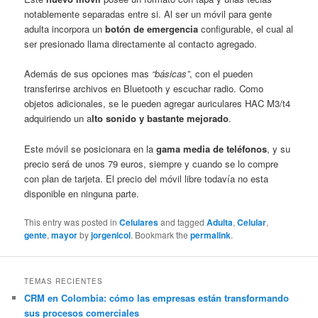
notablemente separadas entre si. Al ser un móvil para gente
adulta incorpora un
botón de emergencia
configurable, el cual al
ser presionado llama directamente al contacto agregado.
Además de sus opciones mas
“básicas”
, con el pueden
transferirse archivos en Bluetooth y escuchar radio. Como
objetos adicionales, se le pueden agregar auriculares HAC M3/t4
adquiriendo un a
lto sonido y bastante mejorado
.
Este móvil se posicionara en la
gama media de teléfonos
, y su
precio será de unos 79 euros, siempre y cuando se lo compre
con plan de tarjeta. El precio del móvil libre todavía no esta
disponible en ninguna parte.
This entry was posted in
Celulares
and tagged
Adulta
,
Celular
,
gente
,
mayor
by
jorgenicol
. Bookmark the
permalink
.
TEMAS RECIENTES
CRM en Colombia: cómo las empresas están transformando
sus procesos comerciales