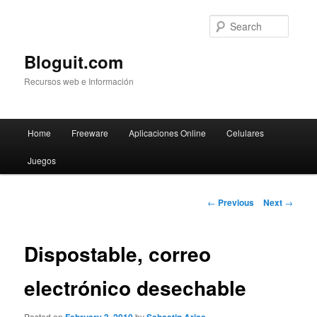
Searc
Bloguit.com
Recursos web e Información
Main
Home
Freeware
Aplicaciones Online
Celulares
Skip
menu
Juegos
to
primary
Post
←
Previous
Next
→
navigation
content
Dispostable, correo
electrónico desechable
Posted on
by