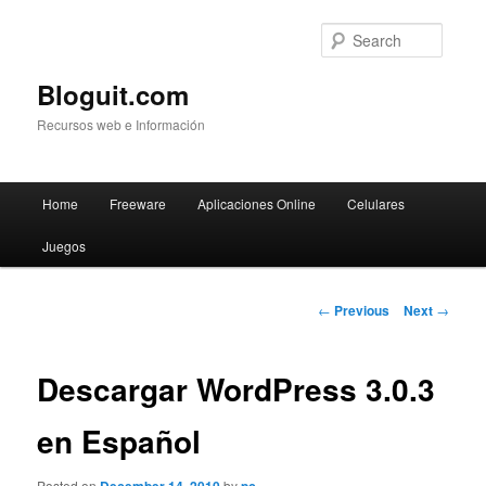
Searc
Bloguit.com
Recursos web e Información
Main
Home
Freeware
Aplicaciones Online
Celulares
Skip
menu
Juegos
to
primary
Post
←
Previous
Next
→
navigation
content
Descargar WordPress 3.0.3
en Español
Posted on
by