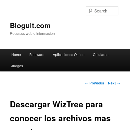
Searc
Bloguit.com
Recursos web e Información
Main
Home
Freeware
Aplicaciones Online
Celulares
Skip
menu
Juegos
to
primary
Post
←
Previous
Next
→
navigation
content
Descargar WizTree para
conocer los archivos mas