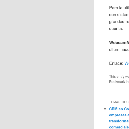
Para la ut
con siste
grandes re
cuenta.
Webcam
difuminado
Enlace:
W
This entry w
Bookmark t
TEMAS REC
CRM en Co
empresas 
transforma
comerciale