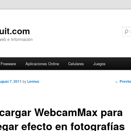
uit.com
web e Información
Freeware
Aplicaciones Online
Celulares
Juegos
Post
←
Previo
ugust 7, 2011
by
Lennuc
navigati
cargar WebcamMax para
gar efecto en fotografías