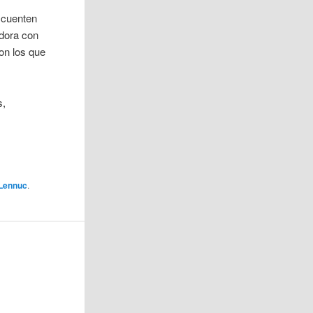
 cuenten
dora con
on los que
s,
Lennuc
.