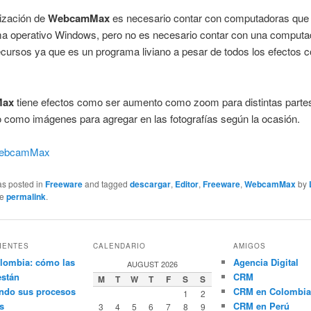
ilización de
WebcamMax
es necesario contar con computadoras que
ma operativo Windows, pero no es necesario contar con una computa
cursos ya que es un programa liviano a pesar de todos los efectos c
Max
tiene efectos como ser aumento como zoom para distintas parte
 como imágenes para agregar en las fotografías según la ocasión.
ebcamMax
as posted in
Freeware
and tagged
descargar
,
Editor
,
Freeware
,
WebcamMax
by
he
permalink
.
IENTES
CALENDARIO
AMIGOS
lombia: cómo las
Agencia Digital
AUGUST 2026
están
CRM
M
T
W
T
F
S
S
ndo sus procesos
CRM en Colombia
1
2
s
CRM en Perú
3
4
5
6
7
8
9