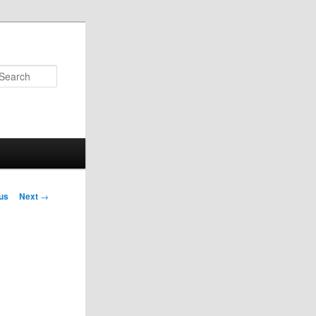
Search
us
Next
→
on