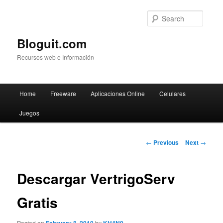
Searc
Bloguit.com
Recursos web e Información
Main
Home
Freeware
Aplicaciones Online
Celulares
Skip
menu
Juegos
to
primary
Post
←
Previous
Next
→
navigation
content
Descargar VertrigoServ
Gratis
Posted on
by