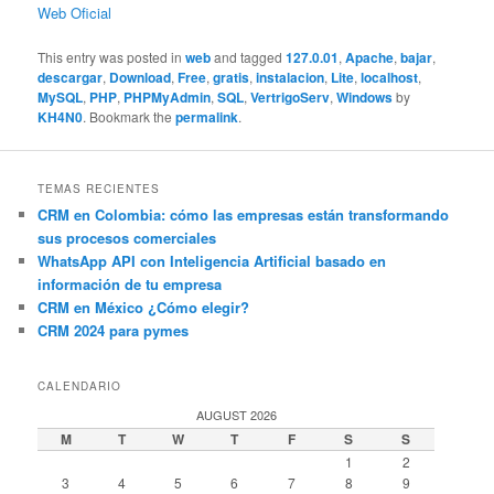
Web Oficial
This entry was posted in
web
and tagged
127.0.01
,
Apache
,
bajar
,
descargar
,
Download
,
Free
,
gratis
,
instalacion
,
Lite
,
localhost
,
MySQL
,
PHP
,
PHPMyAdmin
,
SQL
,
VertrigoServ
,
Windows
by
KH4N0
. Bookmark the
permalink
.
TEMAS RECIENTES
CRM en Colombia: cómo las empresas están transformando
sus procesos comerciales
WhatsApp API con Inteligencia Artificial basado en
información de tu empresa
CRM en México ¿Cómo elegir?
CRM 2024 para pymes
CALENDARIO
AUGUST 2026
M
T
W
T
F
S
S
1
2
3
4
5
6
7
8
9