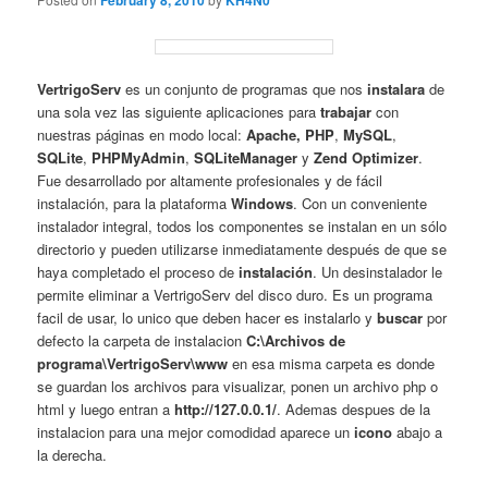
February 8, 2010
KH4N0
VertrigoServ
es un conjunto de programas que nos
instalara
de
una sola vez las siguiente aplicaciones para
trabajar
con
nuestras páginas en modo local:
Apache, PHP
,
MySQL
,
SQLite
,
PHPMyAdmin
,
SQLiteManager
y
Zend Optimizer
.
Fue desarrollado por altamente profesionales y de fácil
instalación, para la plataforma
Windows
. Con un conveniente
instalador integral, todos los componentes se instalan en un sólo
directorio y pueden utilizarse inmediatamente después de que se
haya completado el proceso de
instalación
. Un desinstalador le
permite eliminar a VertrigoServ del disco duro. Es un programa
facil de usar, lo unico que deben hacer es instalarlo y
buscar
por
defecto la carpeta de instalacion
C:\Archivos de
programa\VertrigoServ\www
en esa misma carpeta es donde
se guardan los archivos para visualizar, ponen un archivo php o
html y luego entran a
http://127.0.0.1/
. Ademas despues de la
instalacion para una mejor comodidad aparece un
icono
abajo a
la derecha.