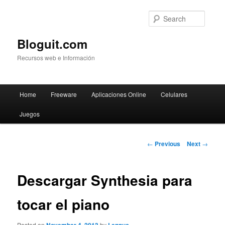
Searc
Bloguit.com
Recursos web e Información
Main
Home
Freeware
Aplicaciones Online
Celulares
Skip
menu
Juegos
to
primary
Post
←
Previous
Next
→
navigation
content
Descargar Synthesia para
tocar el piano
Posted on
by