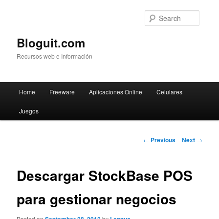
Searc
Bloguit.com
Recursos web e Información
Main
Home
Freeware
Aplicaciones Online
Celulares
Skip
menu
Juegos
to
primary
Post
←
Previous
Next
→
navigation
content
Descargar StockBase POS
para gestionar negocios
Posted on
by