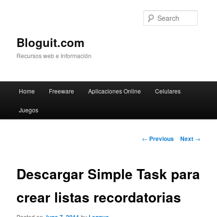
Searc
Bloguit.com
Recursos web e Información
Main
Home
Freeware
Aplicaciones Online
Celulares
Skip
menu
Juegos
to
primary
Post
←
Previous
Next
→
navigation
content
Descargar Simple Task para
crear listas recordatorias
Posted on
by