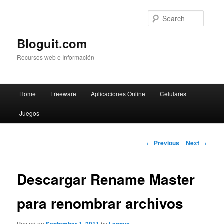
Searc
Bloguit.com
Recursos web e Información
Main
Home
Freeware
Aplicaciones Online
Celulares
Skip
menu
Juegos
to
primary
Post
←
Previous
Next
→
navigation
content
Descargar Rename Master
para renombrar archivos
Posted on
by