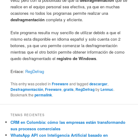
veloz pero con la posibilidad de que la
desfragmentación
que se
realice en el equipo personal sea efectiva, ya que en muchas
ocasiones no todos los programas permite realizar una
desfragmentación
completa y eficiente.
Este programa resulta muy sencillo de utilizar debido a que el
mismo esta disponible en idioma español y solo cuenta con 2
botones, ya que uno permite comenzar la desfragmentación
mientras que el otro botón permite obtener información de como
quedo desfragmentado el
registro de Windows
.
Enlace:
RegDefrag
This entry was posted in
Freeware
and tagged
descargar
,
Desfragmentación
,
Freeware
,
gratis
,
RegDefrag
by
Lennuc
.
Bookmark the
permalink
.
TEMAS RECIENTES
CRM en Colombia: cómo las empresas están transformando
sus procesos comerciales
WhatsApp API con Inteligencia Artificial basado en