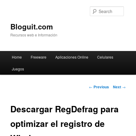
Searc
Bloguit.com
Recursos web e Información
Main
Home
Freeware
Aplicaciones Online
Celulares
Skip
menu
Juegos
to
primary
Post
←
Previous
Next
→
navigation
content
Descargar RegDefrag para
optimizar el registro de