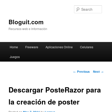
Searc
Bloguit.com
Recursos web e Información
Main
Home
Freeware
Aplicaciones Online
Celulares
Skip
menu
Juegos
to
primary
Post
←
Previous
Next
→
navigation
content
Descargar PosteRazor para
la creación de poster
Posted on
by