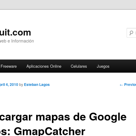
uit.com
web e Información
Freeware
Aplicaciones Online
Celulares
Juegos
Post
←
Previo
pril 4, 2010
by
Esteban Lagos
navigati
cargar mapas de Google
s: GmapCatcher