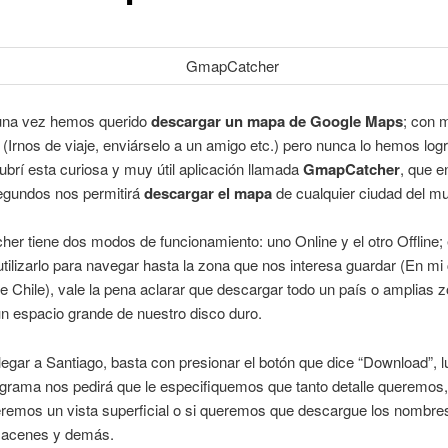
una vez hemos querido
descargar un mapa de Google Maps
; con m
 (Irnos de viaje, enviárselo a un amigo etc.) pero nunca lo hemos lo
brí esta curiosa y muy útil aplicación llamada
GmapCatcher
, que e
egundos nos permitirá
descargar el mapa
de cualquier ciudad del m
r tiene dos modos de funcionamiento: uno Online y el otro Offline; 
ilizarlo para navegar hasta la zona que nos interesa guardar (En mi
e Chile), vale la pena aclarar que descargar todo un país o amplias 
un espacio grande de nuestro disco duro.
legar a Santiago, basta con presionar el botón que dice “Download”, 
ograma nos pedirá que le especifiquemos que tanto detalle queremos,
eremos un vista superficial o si queremos que descargue los nombre
lmacenes y demás.