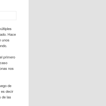
últiples
grado. Hace
n unos
undo.
el primero
 caso
zonas nos
luego de
 es decir
s de las