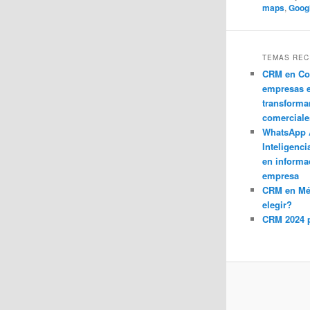
maps
,
Googl
TEMAS REC
CRM en Co
empresas 
transforma
comerciale
WhatsApp 
Inteligenci
en informa
empresa
CRM en M
elegir?
CRM 2024 