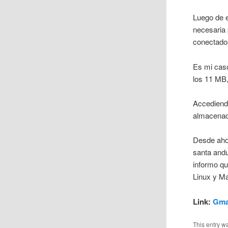
Luego de e
necesaria 
conectados
Es mi caso
los 11 MB
Accediendo
almacenado
Desde ahor
santa andu
informo qu
Linux y M
Link:
Gma
This entry w