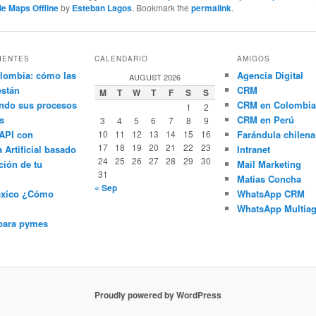
e Maps Offline
by
Esteban Lagos
. Bookmark the
permalink
.
IENTES
CALENDARIO
AMIGOS
lombia: cómo las
Agencia Digital
AUGUST 2026
están
CRM
M
T
W
T
F
S
S
ndo sus procesos
CRM en Colombia
1
2
s
CRM en Perú
3
4
5
6
7
8
9
API con
10
11
12
13
14
15
16
Farándula chilena
17
18
19
20
21
22
23
a Artificial basado
Intranet
24
25
26
27
28
29
30
ción de tu
Mail Marketing
31
Matias Concha
« Sep
éxico ¿Cómo
WhatsApp CRM
WhatsApp Multiag
para pymes
Proudly powered by WordPress