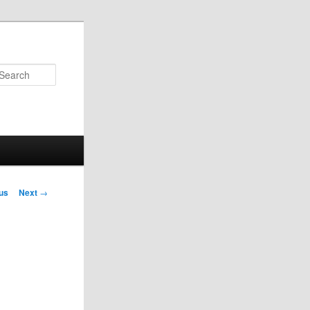
Search
us
Next
→
on