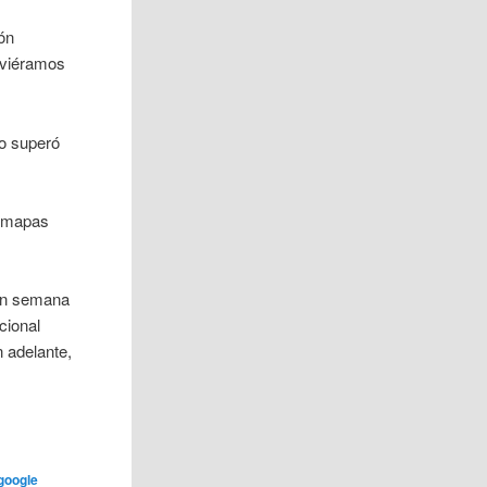
ión
uviéramos
no superó
r mapas
 en semana
cional
n adelante,
google