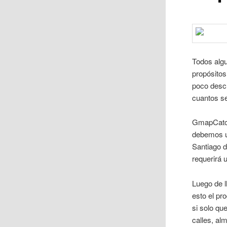
Todos alg
propósitos
poco descu
cuantos s
GmapCatche
debemos ut
Santiago d
requerirá 
Luego de l
esto el pr
si solo qu
calles, a