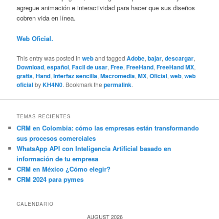
agregue animación e interactividad para hacer que sus diseños
cobren vida en línea.
Web Oficial.
This entry was posted in
web
and tagged
Adobe
,
bajar
,
descargar
,
Download
,
español
,
Facil de usar
,
Free
,
FreeHand
,
FreeHand MX
,
gratis
,
Hand
,
Interfaz sencilla
,
Macromedia
,
MX
,
Oficial
,
web
,
web
oficial
by
KH4N0
. Bookmark the
permalink
.
TEMAS RECIENTES
CRM en Colombia: cómo las empresas están transformando
sus procesos comerciales
WhatsApp API con Inteligencia Artificial basado en
información de tu empresa
CRM en México ¿Cómo elegir?
CRM 2024 para pymes
CALENDARIO
AUGUST 2026