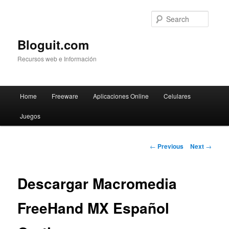
Searc
Bloguit.com
Recursos web e Información
Main
Home
Freeware
Aplicaciones Online
Celulares
Skip
menu
Juegos
to
primary
Post
←
Previous
Next
→
navigation
content
Descargar Macromedia
FreeHand MX Español