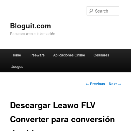
Searc
Bloguit.com
Recursos web e Información
Main
Home
Freeware
Aplicaciones Online
Celulares
Skip
menu
Juegos
to
primary
Post
←
Previous
Next
→
navigation
content
Descargar Leawo FLV
Converter para conversión