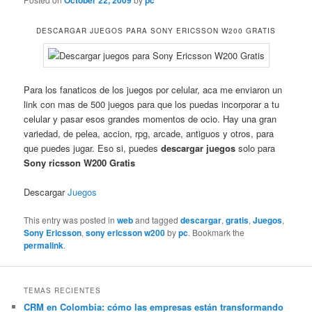
October 22, 2009
pc
DESCARGAR JUEGOS PARA SONY ERICSSON W200 GRATIS
Para los fanaticos de los juegos por celular, aca me enviaron un
link con mas de 500 juegos para que los puedas incorporar a tu
celular y pasar esos grandes momentos de ocio. Hay una gran
variedad, de pelea, accion, rpg, arcade, antiguos y otros, para
que puedes jugar. Eso si, puedes
descargar juegos
solo para
Sony ricsson W200 Gratis
Descargar
Juegos
This entry was posted in
web
and tagged
descargar
,
gratis
,
Juegos
,
Sony Ericsson
,
sony ericsson w200
by
pc
. Bookmark the
permalink
.
TEMAS RECIENTES
CRM en Colombia: cómo las empresas están transformando