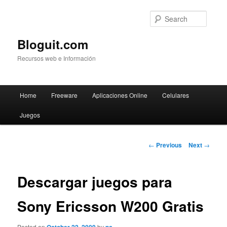
Searc
Bloguit.com
Recursos web e Información
Main
Home
Freeware
Aplicaciones Online
Celulares
Skip
menu
Juegos
to
primary
Post
←
Previous
Next
→
navigation
content
Descargar juegos para
Sony Ericsson W200 Gratis
Posted on
by