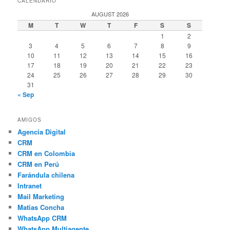
CALENDARIO
AUGUST 2026
M
T
W
T
F
S
S
1
2
3
4
5
6
7
8
9
10
11
12
13
14
15
16
17
18
19
20
21
22
23
24
25
26
27
28
29
30
31
« Sep
AMIGOS
Agencia Digital
CRM
CRM en Colombia
CRM en Perú
Farándula chilena
Intranet
Mail Marketing
Matias Concha
WhatsApp CRM
WhatsApp Multiagente