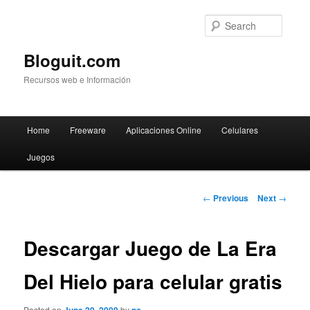
Searc
Bloguit.com
Recursos web e Información
Main
Home
Freeware
Aplicaciones Online
Celulares
Skip
menu
Juegos
to
primary
Post
←
Previous
Next
→
navigation
content
Descargar Juego de La Era
Del Hielo para celular gratis
Posted on
by