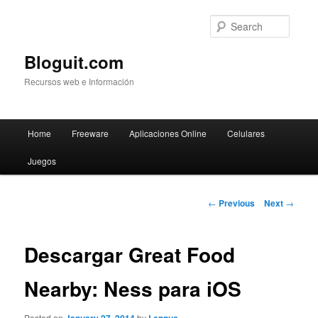
Searc
Bloguit.com
Recursos web e Información
Main
Home
Freeware
Aplicaciones Online
Celulares
Skip
menu
Juegos
to
primary
Post
←
Previous
Next
→
navigation
content
Descargar Great Food
Nearby: Ness para iOS
Posted on
by