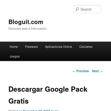
Searc
Bloguit.com
Recursos web e Información
Main
Home
Freeware
Aplicaciones Online
Celulares
Skip
menu
Juegos
to
primary
Post
←
Previous
Next
→
navigation
content
Descargar Google Pack
Gratis
Posted on
by