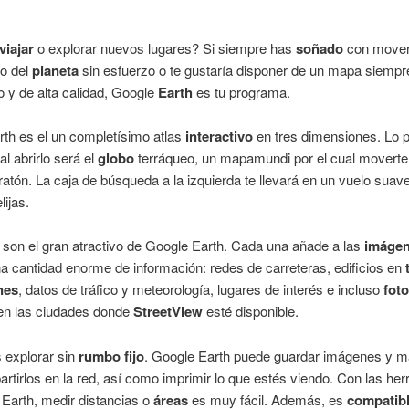
viajar
o explorar nuevos lugares? Si siempre has
soñado
con mover
ro del
planeta
sin esfuerzo o te gustaría disponer de un mapa siempr
o y de alta calidad, Google
Earth
es tu programa.
th es el un completísimo atlas
interactivo
en tres dimensiones. Lo 
l abrirlo será el
globo
terráqueo, un mapamundi por el cual moverte
ratón. La caja de búsqueda a la izquierda te llevará en un vuelo suave
lijas.
son el gran atractivo de Google Earth. Cada una añade a las
imáge
a cantidad enorme de información: redes de carreteras, edificios en
nes
, datos de tráfico y meteorología, lugares de interés e incluso
foto
 en las ciudades donde
StreetView
esté disponible.
 explorar sin
rumbo fijo
. Google Earth puede guardar imágenes y 
rtirlos en la red, así como imprimir lo que estés viendo. Con las he
Earth, medir distancias o
áreas
es muy fácil. Además, es
compatib