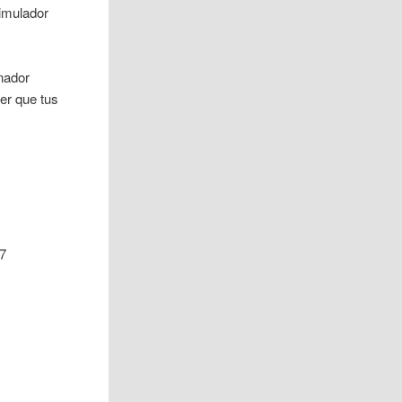
 simulador
nador
er que tus