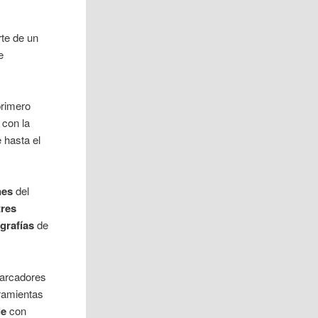
te de un
e
primero
 con la
 hasta el
nes
del
tres
grafías
de
marcadores
rramientas
le
con