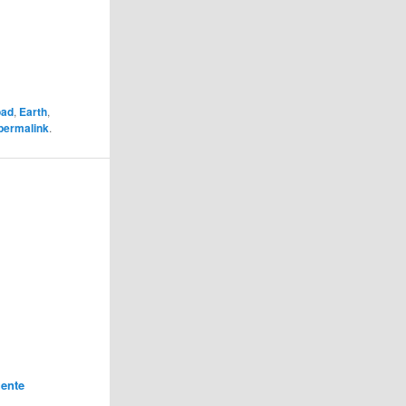
oad
,
Earth
,
permalink
.
ente