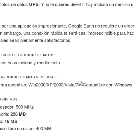
matos de datos
GPS
. Y, si te quieres divertir, hay incluso un sencillo
 ser una aplicación impresionante, Google Earth no requiere un orde
in embargo, una conexión rápida te será casi imprescindible para hac
tuales sean plenamente satisfactorios.
ECIENTES EN
GOOGLE EARTH
:
ras de velocidad y rendimiento
IZAR
GOOGLE EARTH
NECESITAS:
ema operativo: Win2000/XP/2003/Vista/7
S MÍNIMOS:
esador: 500 MHz
oria:
256 MB
o:
16 MB
cio libre en disco: 400 MB