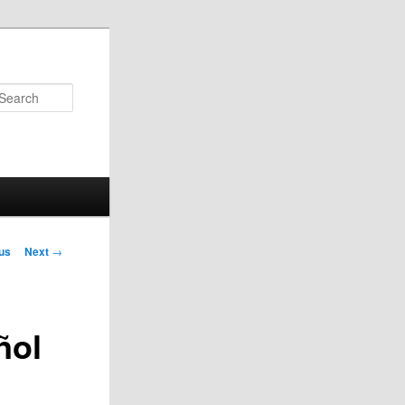
Search
us
Next
→
on
ñol