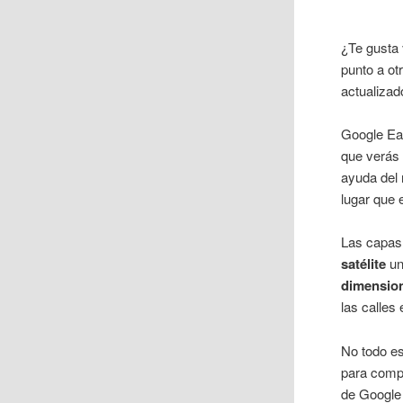
¿Te gusta
punto a ot
actualizad
Google Ear
que verás a
ayuda del 
lugar que e
Las capas 
satélite
un
dimensio
las calles
No todo es
para compa
de Google 