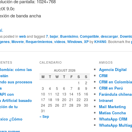
lución de pantalla: 1024×768
ctX 9.0c
xión de banda ancha
l.
as posted in
web
and tagged
7
,
bajar
,
Buenisimo
,
Compatible
,
descargar
,
Downl
genes
,
Movete
,
Requerimientos
,
videos
,
Windows
,
XP
by
KH4N0
. Bookmark the
IENTES
CALENDARIO
AMIGOS
lombia: cómo las
Agencia Digital
AUGUST 2026
están
CRM
M
T
W
T
F
S
S
ndo sus procesos
CRM en Colombia
1
2
s
CRM en Perú
3
4
5
6
7
8
9
API con
10
11
12
13
14
15
16
Farándula chilena
17
18
19
20
21
22
23
a Artificial basado
Intranet
24
25
26
27
28
29
30
ción de tu
Mail Marketing
31
Matias Concha
« Sep
éxico ¿Cómo
WhatsApp CRM
WhatsApp Multiag
para pymes