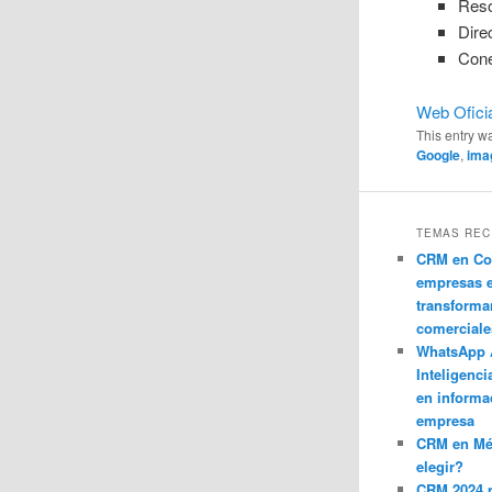
Reso
Dire
Cone
Web Oficia
This entry w
Google
,
ima
TEMAS REC
CRM en Co
empresas 
transforma
comerciale
WhatsApp 
Inteligenci
en informa
empresa
CRM en M
elegir?
CRM 2024 