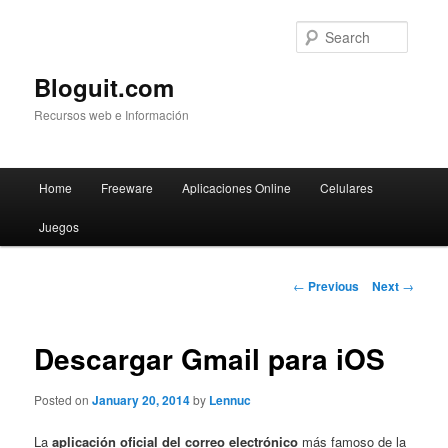
Searc
Bloguit.com
Recursos web e Información
Main
Home
Freeware
Aplicaciones Online
Celulares
Skip
menu
Juegos
to
primary
Post
←
Previous
Next
→
navigation
content
Descargar Gmail para iOS
Posted on
January 20, 2014
by
Lennuc
La
aplicación oficial del correo electrónico
más famoso de la