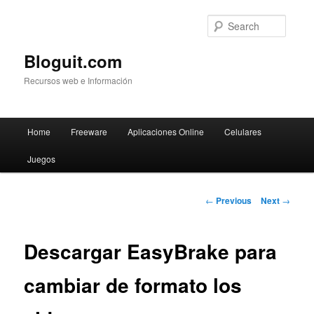
Searc
Bloguit.com
Recursos web e Información
Main
Home
Freeware
Aplicaciones Online
Celulares
Skip
menu
Juegos
to
primary
Post
←
Previous
Next
→
navigation
content
Descargar EasyBrake para
cambiar de formato los