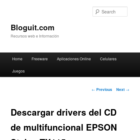
Searc
Bloguit.com
Recursos web e Información
Main
Home
Freeware
Aplicaciones Online
Celulares
Skip
menu
Juegos
to
primary
Post
←
Previous
Next
→
navigation
content
Descargar drivers del CD
de multifuncional EPSON