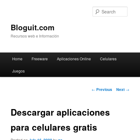
Searc
Bloguit.com
Recursos web e Información
Main
Home
Freeware
Aplicaciones Online
Celulares
Skip
menu
Juegos
to
primary
Post
←
Previous
Next
→
navigation
content
Descargar aplicaciones
para celulares gratis
Posted on
by