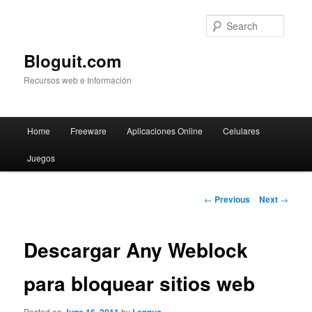
Searc
Bloguit.com
Recursos web e Información
Main
Home
Freeware
Aplicaciones Online
Celulares
Skip
menu
Juegos
to
primary
Post
←
Previous
Next
→
navigation
content
Descargar Any Weblock
para bloquear sitios web
Posted on
by