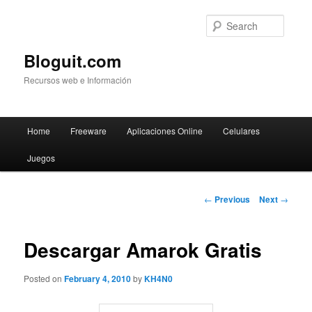
Searc
Bloguit.com
Recursos web e Información
Main
Home
Freeware
Aplicaciones Online
Celulares
Skip
menu
Juegos
to
primary
Post
←
Previous
Next
→
navigation
content
Descargar Amarok Gratis
Posted on
February 4, 2010
by
KH4N0